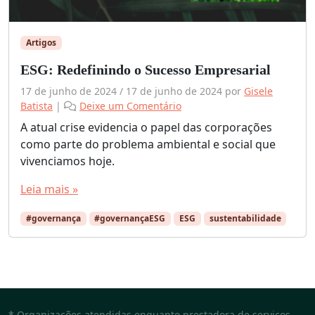
Artigos
ESG: Redefinindo o Sucesso Empresarial
17 de junho de 2024
/
17 de junho de 2024
por
Gisele
Batista
|
Deixe um Comentário
A atual crise evidencia o papel das corporações
como parte do problema ambiental e social que
vivenciamos hoje.
Leia mais »
#governança
#governançaESG
ESG
sustentabilidade
* Organizações atendidas enquanto prestadora de serviços